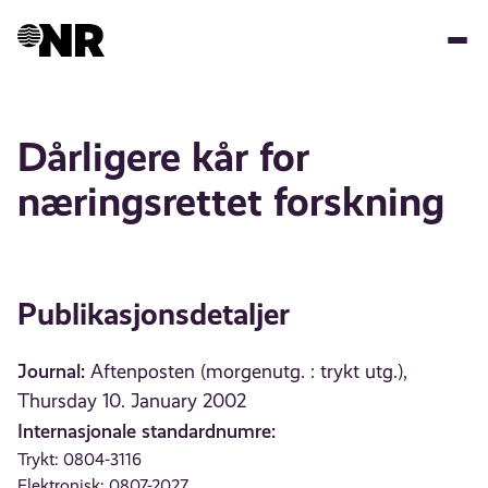
Hopp
til
hovedinnhold
Dårligere kår for
næringsrettet forskning
Publikasjonsdetaljer
Journal:
Aftenposten (morgenutg. : trykt utg.),
Thursday 10. January 2002
Internasjonale standardnumre:
Trykt: 0804-3116
Elektronisk: 0807-2027