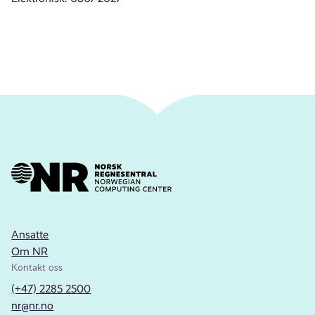
Ansatte
Om NR
Kontakt oss
(+47) 2285 2500
nr@nr.no