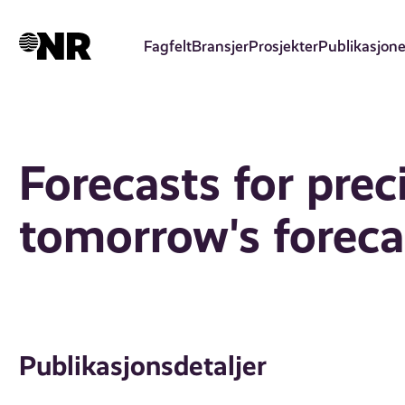
Hopp
til
Fagfelt
Bransjer
Prosjekter
Publikasjone
hovedinnhold
Forecasts for prec
tomorrow's foreca
Publikasjonsdetaljer