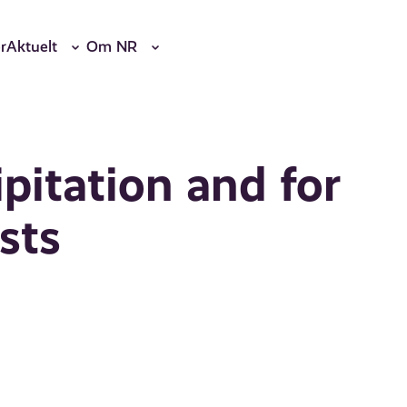
r
Aktuelt
Om NR
ipitation and for
sts