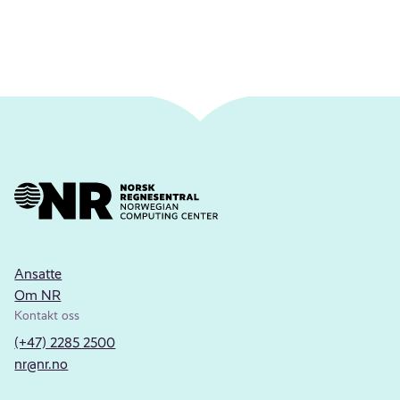
Ansatte
Om NR
Kontakt oss
(+47) 2285 2500
nr@nr.no