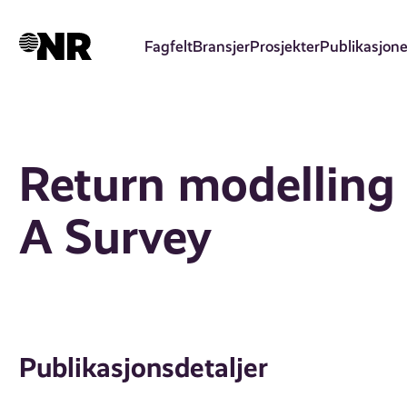
Hopp
til
Fagfelt
Bransjer
Prosjekter
Publikasjone
hovedinnhold
Return modelling 
A Survey
Publikasjonsdetaljer