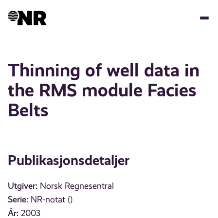
Hopp
til
hovedinnhold
Thinning of well data in
the RMS module Facies
Belts
Publikasjonsdetaljer
Utgiver:
Norsk Regnesentral
Serie:
NR-notat ()
År:
2003