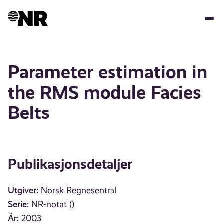
Hopp
til
hovedinnhold
Parameter estimation in
the RMS module Facies
Belts
Publikasjonsdetaljer
Utgiver:
Norsk Regnesentral
Serie:
NR-notat ()
År:
2003