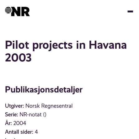
Hopp
til
hovedinnhold
Pilot projects in Havana
2003
Publikasjonsdetaljer
Utgiver:
Norsk Regnesentral
Serie:
NR-notat ()
År:
2004
Antall sider:
4