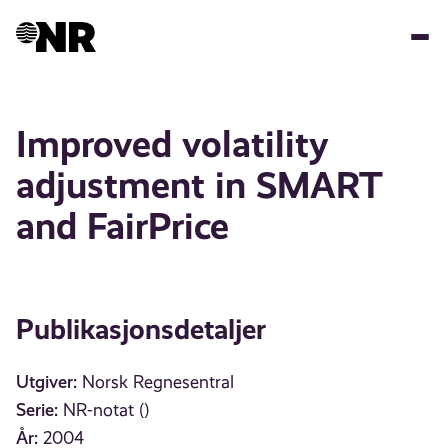
Hopp
til
hovedinnhold
Improved volatility
adjustment in SMART
and FairPrice
Publikasjonsdetaljer
Utgiver:
Norsk Regnesentral
Serie:
NR-notat ()
År:
2004