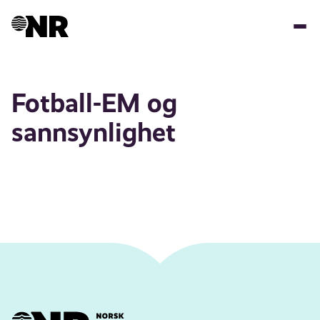
Hopp
til
hovedinnhold
Fotball-EM og
sannsynlighet