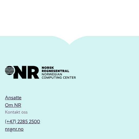
Ansatte
Om NR
Kontakt oss
(+47) 2285 2500
nr@nr.no