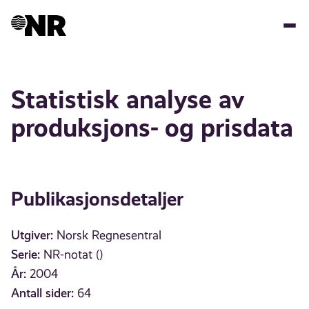
Hopp
til
hovedinnhold
Statistisk analyse av
produksjons- og prisdata
Publikasjonsdetaljer
Utgiver:
Norsk Regnesentral
Serie:
NR-notat ()
År:
2004
Antall sider:
64