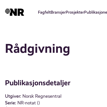
Hopp
til
Fagfelt
Bransjer
Prosjekter
Publikasjone
hovedinnhold
Rådgivning
Publikasjonsdetaljer
Utgiver:
Norsk Regnesentral
Serie:
NR-notat ()