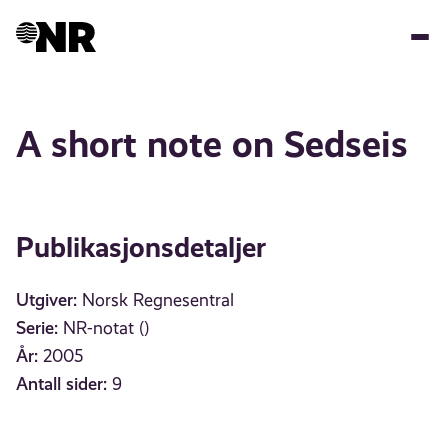
Hopp
til
hovedinnhold
A short note on Sedseis
Publikasjonsdetaljer
Utgiver:
Norsk Regnesentral
Serie:
NR-notat ()
År:
2005
Antall sider:
9