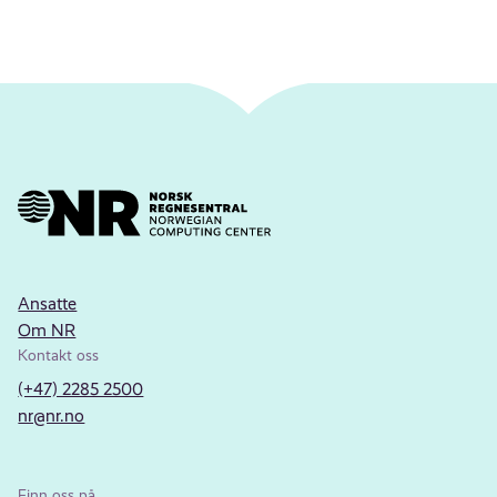
Ansatte
Om NR
Kontakt oss
(+47) 2285 2500
nr@nr.no
Finn oss på