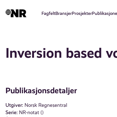
Hopp
til
Fagfelt
Bransjer
Prosjekter
Publikasjone
hovedinnhold
Inversion based 
Publikasjonsdetaljer
Utgiver:
Norsk Regnesentral
Serie:
NR-notat ()