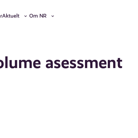
r
Aktuelt
Om NR
volume asessment