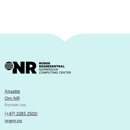
Ansatte
Om NR
Kontakt oss
(+47) 2285 2500
nr@nr.no