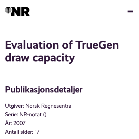
Hopp
til
hovedinnhold
Evaluation of TrueGen
draw capacity
Publikasjonsdetaljer
Utgiver:
Norsk Regnesentral
Serie:
NR-notat ()
År:
2007
Antall sider:
17