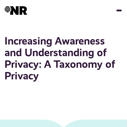
Hopp
til
hovedinnhold
Increasing Awareness
and Understanding of
Privacy: A Taxonomy of
Privacy