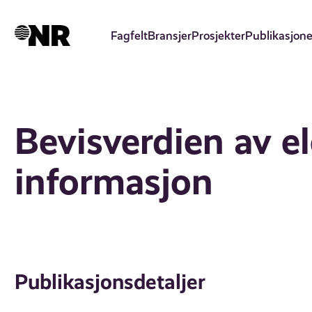
Hopp
til
Fagfelt
Bransjer
Prosjekter
Publikasjone
hovedinnhold
Bevisverdien av e
informasjon
Publikasjonsdetaljer