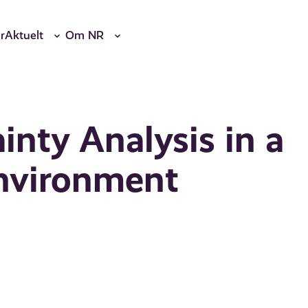
r
Aktuelt
Om NR
inty Analysis in a
nvironment