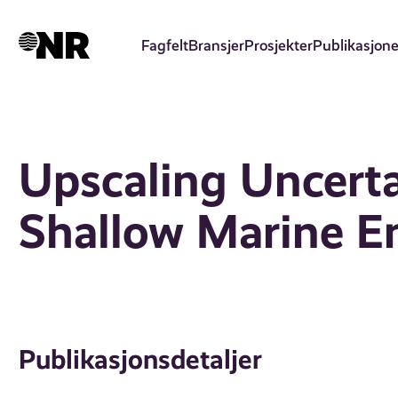
Hopp
til
Fagfelt
Bransjer
Prosjekter
Publikasjone
hovedinnhold
Upscaling Uncerta
Shallow Marine E
Publikasjonsdetaljer