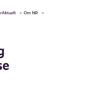
r
Aktuelt
Om NR
g
se