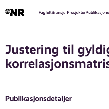
Hopp
til
Fagfelt
Bransjer
Prosjekter
Publikasjone
hovedinnhold
Justering til gyldi
korrelasjonsmatri
Publikasjonsdetaljer