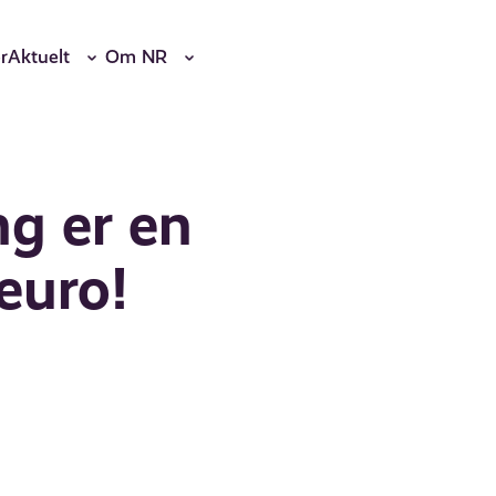
r
Aktuelt
Om NR
g er en
 euro!