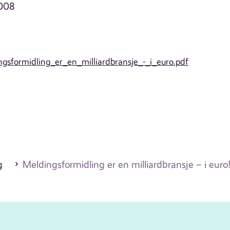
2008
ngsformidling_er_en_milliardbransje_-_i_euro.pdf
g
Meldingsformidling er en milliardbransje – i euro