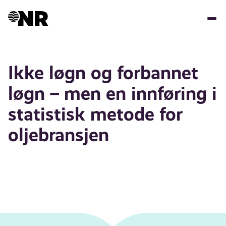
Hopp
til
hovedinnhold
Ikke løgn og forbannet
løgn – men en innføring i
statistisk metode for
oljebransjen