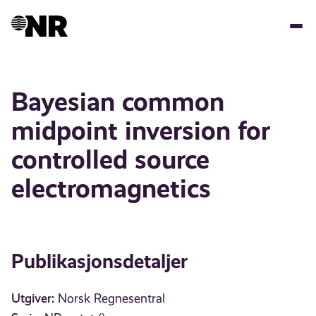
Hopp
til
hovedinnhold
Bayesian common
midpoint inversion for
controlled source
electromagnetics
Publikasjonsdetaljer
Utgiver:
Norsk Regnesentral