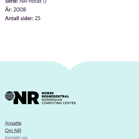
Serie:
NR-notat ()
År:
2008
Antall sider:
25
Ansatte
Om NR
Kontakt oss