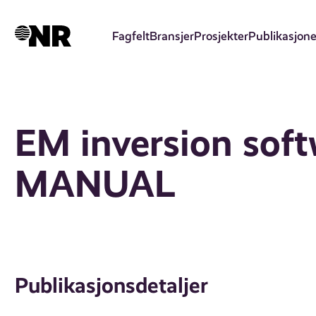
Hopp
til
Fagfelt
Bransjer
Prosjekter
Publikasjone
hovedinnhold
EM inversion sof
MANUAL
Publikasjonsdetaljer