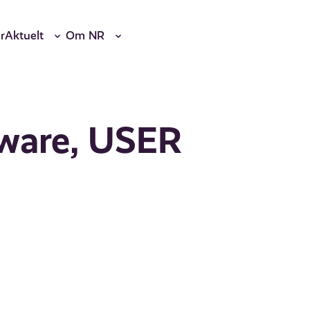
r
Aktuelt
Om NR
tware, USER