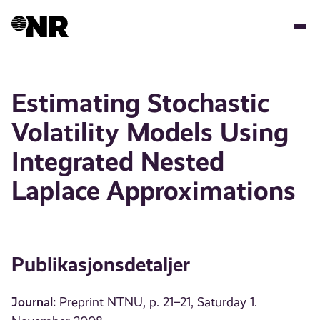
Hopp
til
hovedinnhold
Estimating Stochastic
Volatility Models Using
Integrated Nested
Laplace Approximations
Publikasjonsdetaljer
Journal:
Preprint NTNU, p. 21–21, Saturday 1.