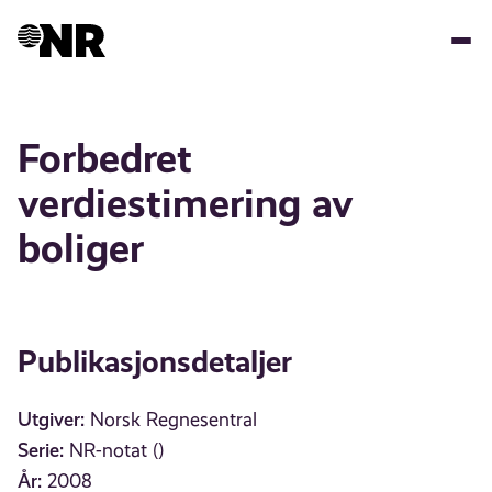
Hopp
til
hovedinnhold
Forbedret
verdiestimering av
boliger
Publikasjonsdetaljer
Utgiver:
Norsk Regnesentral
Serie:
NR-notat ()
År:
2008