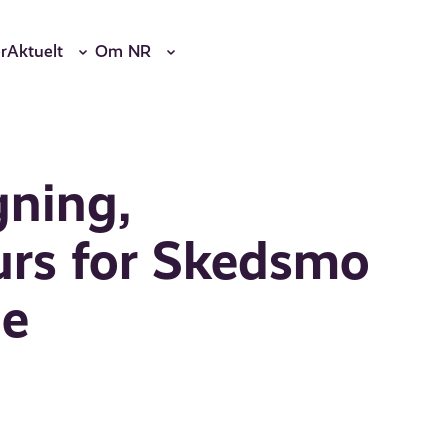
r
Aktuelt
Om NR
gning,
urs for Skedsmo
le