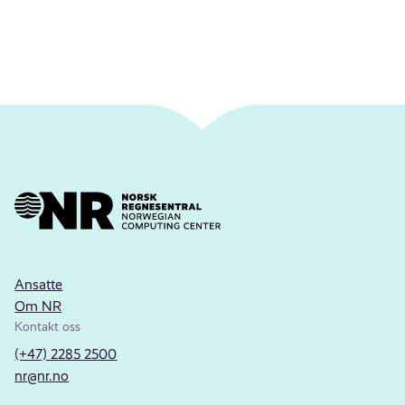
Ansatte
Om NR
Kontakt oss
(+47) 2285 2500
nr@nr.no