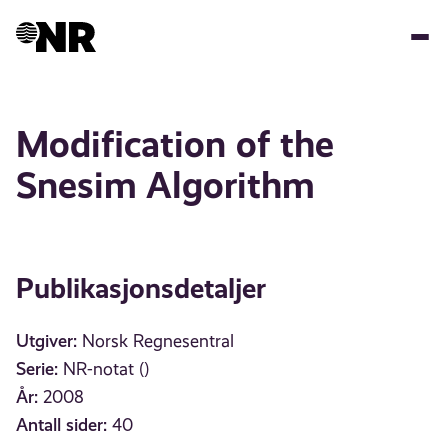
Hopp
til
hovedinnhold
Modification of the
Snesim Algorithm
Publikasjonsdetaljer
Utgiver:
Norsk Regnesentral
Serie:
NR-notat ()
År:
2008
Antall sider:
40