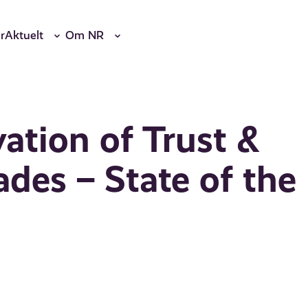
r
Aktuelt
Om NR
ation of Trust &
ades – State of the