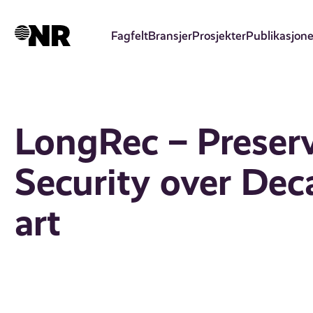
Hopp
til
Fagfelt
Bransjer
Prosjekter
Publikasjone
hovedinnhold
LongRec – Preserv
Security over Dec
art