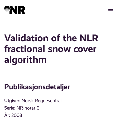
Hopp
til
hovedinnhold
Validation of the NLR
fractional snow cover
algorithm
Publikasjonsdetaljer
Utgiver:
Norsk Regnesentral
Serie:
NR-notat ()
År:
2008