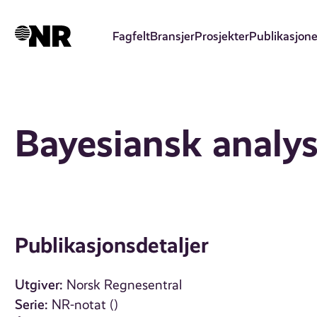
Hopp
til
Fagfelt
Bransjer
Prosjekter
Publikasjone
hovedinnhold
Bayesiansk analyse
Publikasjonsdetaljer
Utgiver:
Norsk Regnesentral
Serie:
NR-notat ()