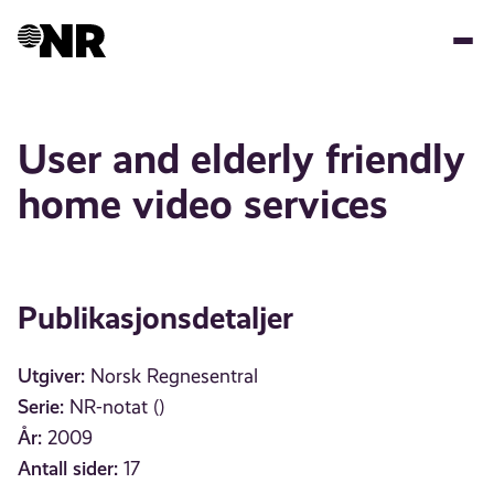
Hopp
til
hovedinnhold
User and elderly friendly
home video services
Publikasjonsdetaljer
Utgiver:
Norsk Regnesentral
Serie:
NR-notat ()
År:
2009
Antall sider:
17