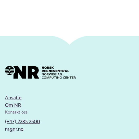
Ansatte
Om NR
Kontakt oss
(+47) 2285 2500
nr@nr.no