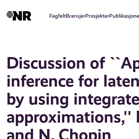
Hopp
til
Fagfelt
Bransjer
Prosjekter
Publikasjone
hovedinnhold
Discussion of ``A
inference for lat
by using integrat
approximations,'' 
and N. Chopin