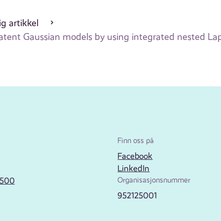
g artikkel
latent Gaussian models by using integrated nested Lap
Finn oss på
Facebook
LinkedIn
2500
Organisasjonsnummer
952125001