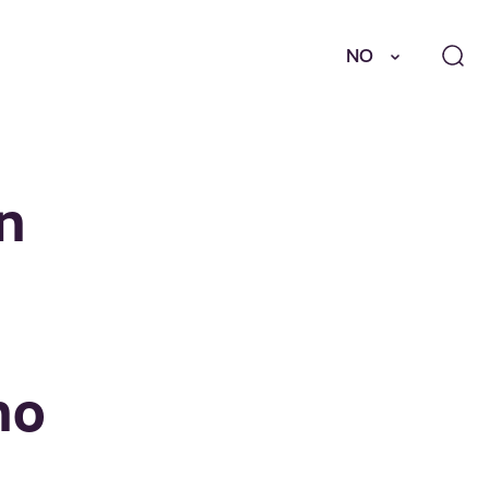
NO
n
no