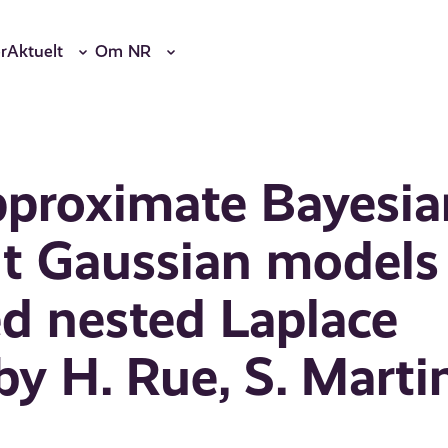
r
Aktuelt
Om NR
pproximate Bayesia
ent Gaussian models
ed nested Laplace
by H. Rue, S. Marti