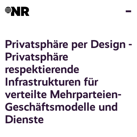
Hopp
til
hovedinnhold
Privatsphäre per Design -
Privatsphäre
respektierende
Infrastrukturen für
verteilte Mehrparteien-
Geschäftsmodelle und
Dienste