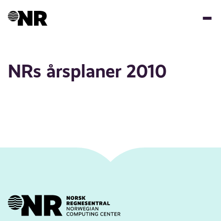
Hopp
til
hovedinnhold
NRs årsplaner 2010