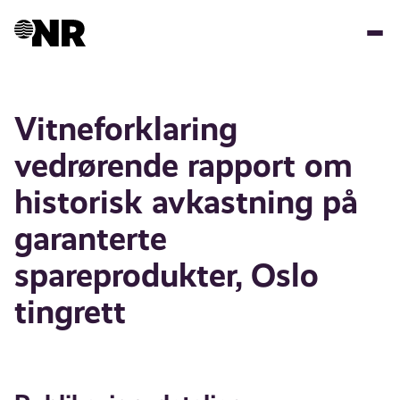
Hopp
til
hovedinnhold
Vitneforklaring
vedrørende rapport om
historisk avkastning på
garanterte
spareprodukter, Oslo
tingrett