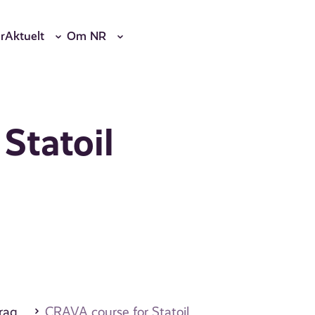
r
Aktuelt
Om NR
Statoil
drag
CRAVA course for Statoil