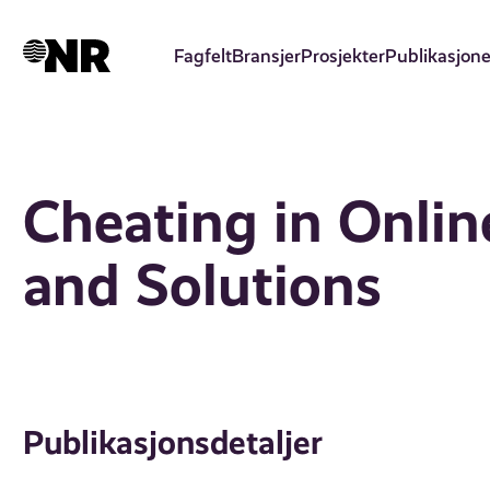
Hopp
til
Fagfelt
Bransjer
Prosjekter
Publikasjone
hovedinnhold
Cheating in Onlin
and Solutions
Publikasjonsdetaljer