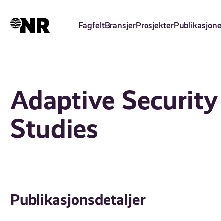
Hopp
til
Fagfelt
Bransjer
Prosjekter
Publikasjone
hovedinnhold
Adaptive Security
Studies
Publikasjonsdetaljer