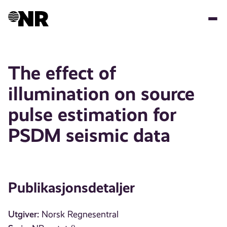
Hopp
til
hovedinnhold
The effect of
illumination on source
pulse estimation for
PSDM seismic data
Publikasjonsdetaljer
Utgiver:
Norsk Regnesentral