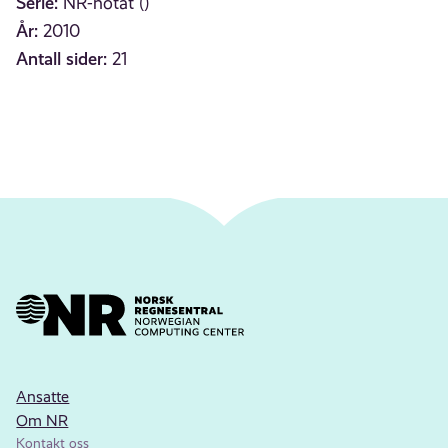
Serie:
NR-notat ()
År:
2010
Antall sider:
21
Ansatte
Om NR
Kontakt oss