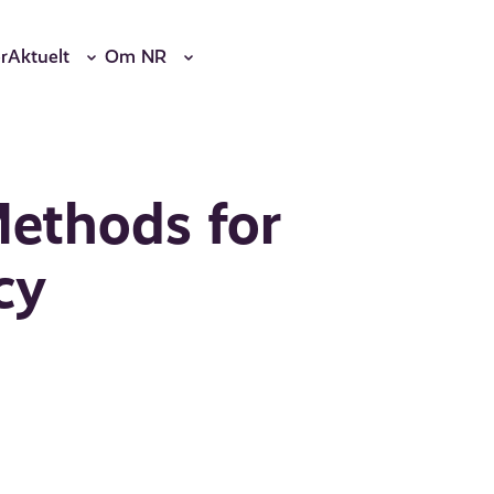
r
Aktuelt
Om NR
ethods for
cy