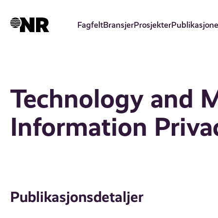
Hopp
til
Fagfelt
Bransjer
Prosjekter
Publikasjone
hovedinnhold
Technology and M
Information Priva
Publikasjonsdetaljer