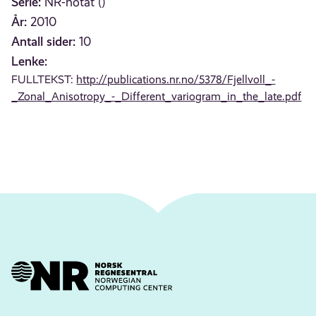
Serie:
NR-notat ()
År:
2010
Antall sider:
10
Lenke:
FULLTEKST:
http://publications.nr.no/5378/Fjellvoll_-
_Zonal_Anisotropy_-_Different_variogram_in_the_late.pdf