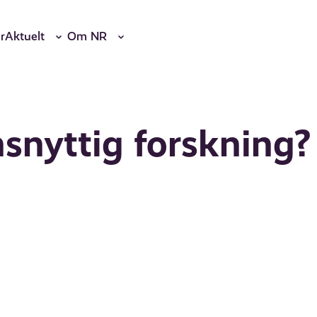
r
Aktuelt
Om NR
nyttig forskning?