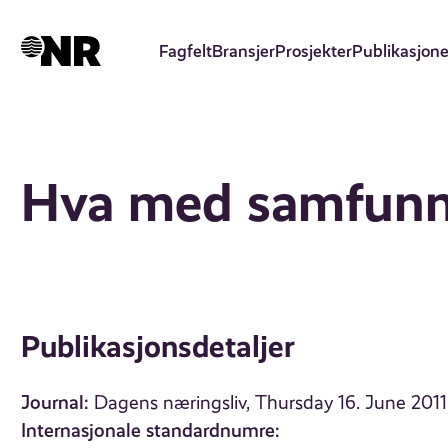
Hopp
til
Fagfelt
Bransjer
Prosjekter
Publikasjone
hovedinnhold
Hva med samfunns
Publikasjonsdetaljer
Journal:
Dagens næringsliv, Thursday 16. June 2011
Internasjonale standardnumre: