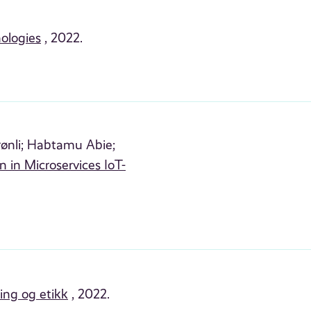
nologies
, 2022.
ønli;
Habtamu Abie;
 in Microservices IoT-
ing og etikk
, 2022.