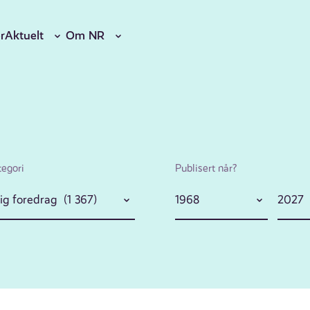
r
Aktuelt
Om NR
tegori
Publisert når?
ig foredrag (1 367)
1968
2027