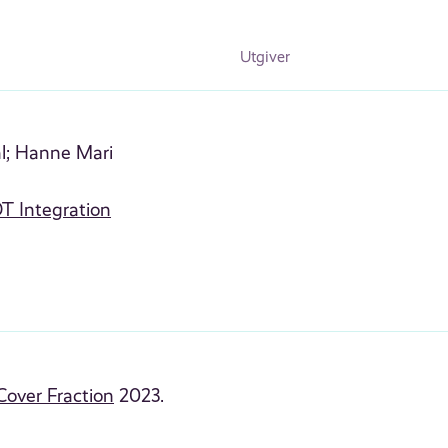
Utgiver
l;
Hanne Mari
T Integration
over Fraction
2023.