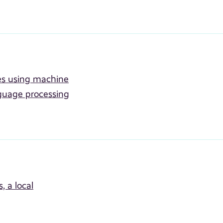
ues using machine
guage processing
, a local