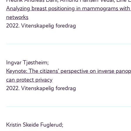
Fredrik Andreas Dahl;
Amund Hansen Vedal;
Line E
Analyzing breast positioning in mammograms with 
networks
2022. Vitenskapelig foredrag
Ingvar Tjøstheim;
Keynote: The citizens’ perspective on inverse panop
can protect privacy
2022. Vitenskapelig foredrag
Kristin Skeide Fuglerud;