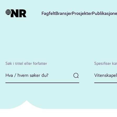
Hopp
til
Fagfelt
Bransjer
Prosjekter
Publikasjone
hovedinnhold
Søk i tittel eller forfatter
Spesifiser ka
Vitenskapel