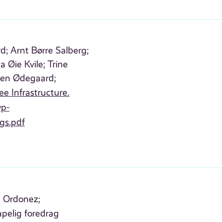
d;
Arnt Børre Salberg;
na Øie Kvile;
Trine
en Ødegaard;
e Infrastructure.
wp-
gs.pdf
 Ordonez;
pelig foredrag