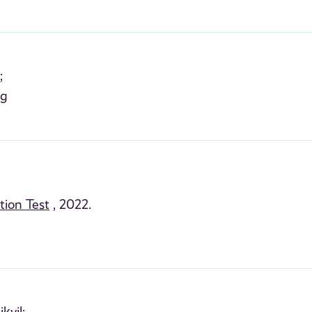
;
ag
tion Test
, 2022.