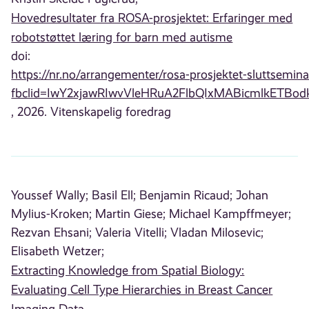
Hovedresultater fra ROSA-prosjektet: Erfaringer med
robotstøttet læring for barn med autisme
doi:
https://nr.no/arrangementer/rosa-prosjektet-sluttsemina
fbclid=IwY2xjawRIwvVleHRuA2FlbQIxMABicmlkE
, 2026. Vitenskapelig foredrag
Youssef Wally;
Basil Ell;
Benjamin Ricaud;
Johan
Mylius-Kroken;
Martin Giese;
Michael Kampffmeyer;
Rezvan Ehsani;
Valeria Vitelli;
Vladan Milosevic;
Elisabeth Wetzer;
Extracting Knowledge from Spatial Biology:
Evaluating Cell Type Hierarchies in Breast Cancer
Imaging Data