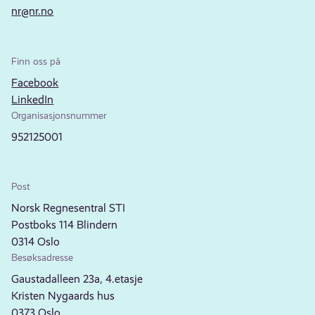
nr@nr.no
Finn oss på
Facebook
LinkedIn
Organisasjonsnummer
952125001
Post
Norsk Regnesentral STI
Postboks 114 Blindern
0314 Oslo
Besøksadresse
Gaustadalleen 23a, 4.etasje
Kristen Nygaards hus
0373 Oslo