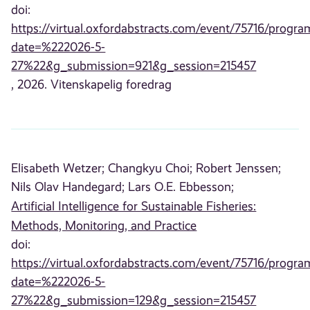
doi:
https://virtual.oxfordabstracts.com/event/75716/progra
date=%222026-5-
27%22&g_submission=921&g_session=215457
, 2026. Vitenskapelig foredrag
Elisabeth Wetzer;
Changkyu Choi;
Robert Jenssen;
Nils Olav Handegard;
Lars O.E. Ebbesson;
Artificial Intelligence for Sustainable Fisheries:
Methods, Monitoring, and Practice
doi:
https://virtual.oxfordabstracts.com/event/75716/progra
date=%222026-5-
27%22&g_submission=129&g_session=215457