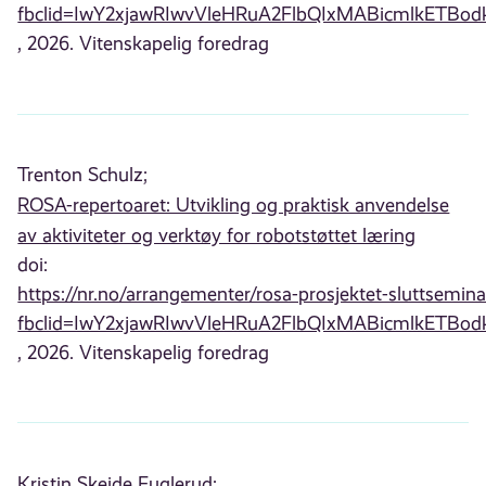
fbclid=IwY2xjawRIwvVleHRuA2FlbQIxMABicmlkE
, 2026. Vitenskapelig foredrag
Trenton Schulz;
ROSA-repertoaret: Utvikling og praktisk anvendelse
av aktiviteter og verktøy for robotstøttet læring
doi:
https://nr.no/arrangementer/rosa-prosjektet-sluttsemina
fbclid=IwY2xjawRIwvVleHRuA2FlbQIxMABicmlkE
, 2026. Vitenskapelig foredrag
Kristin Skeide Fuglerud;