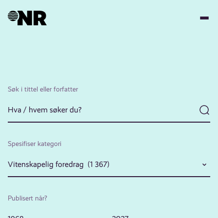
Hopp
til
hovedinnhold
Søk i tittel eller forfatter
Spesifiser kategori
Vitenskapelig foredrag (1 367)
Publisert når?