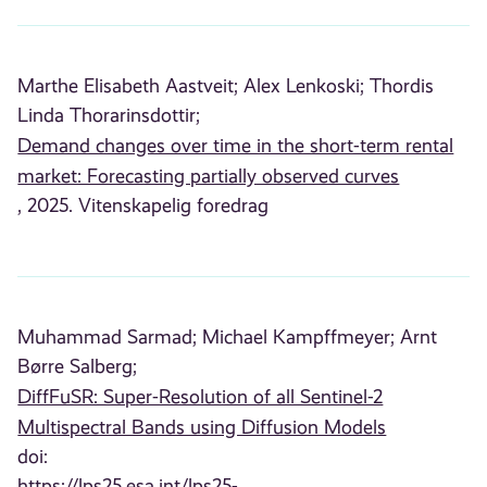
Marthe Elisabeth Aastveit;
Alex Lenkoski;
Thordis
Linda Thorarinsdottir;
Demand changes over time in the short-term rental
market: Forecasting partially observed curves
, 2025. Vitenskapelig foredrag
Muhammad Sarmad;
Michael Kampffmeyer;
Arnt
Børre Salberg;
DiffFuSR: Super-Resolution of all Sentinel-2
Multispectral Bands using Diffusion Models
doi:
https://lps25.esa.int/lps25-