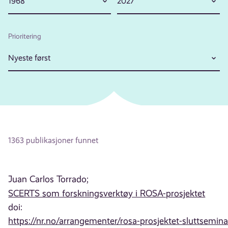
1968
2027
Prioritering
Nyeste først
1363 publikasjoner funnet
Juan Carlos Torrado;
SCERTS som forskningsverktøy i ROSA-prosjektet
doi:
https://nr.no/arrangementer/rosa-prosjektet-sluttsemina