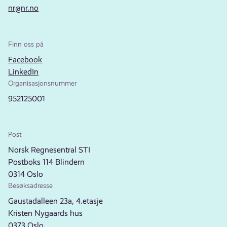
nr@nr.no
Finn oss på
Facebook
LinkedIn
Organisasjonsnummer
952125001
Post
Norsk Regnesentral STI
Postboks 114 Blindern
0314 Oslo
Besøksadresse
Gaustadalleen 23a, 4.etasje
Kristen Nygaards hus
0373 Oslo