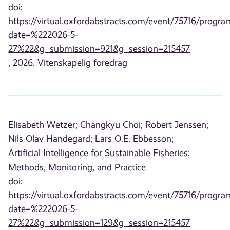
doi:
https://virtual.oxfordabstracts.com/event/75716/progra
date=%222026-5-
27%22&g_submission=921&g_session=215457
, 2026. Vitenskapelig foredrag
Elisabeth Wetzer;
Changkyu Choi;
Robert Jenssen;
Nils Olav Handegard;
Lars O.E. Ebbesson;
Artificial Intelligence for Sustainable Fisheries:
Methods, Monitoring, and Practice
doi:
https://virtual.oxfordabstracts.com/event/75716/progra
date=%222026-5-
27%22&g_submission=129&g_session=215457