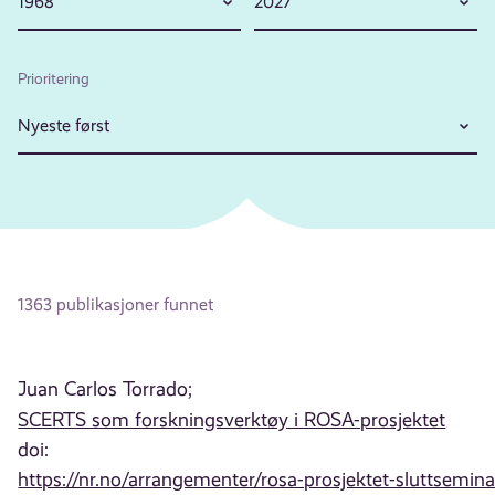
1968
2027
Prioritering
Nyeste først
1363 publikasjoner funnet
Juan Carlos Torrado;
SCERTS som forskningsverktøy i ROSA-prosjektet
doi:
https://nr.no/arrangementer/rosa-prosjektet-sluttsemina