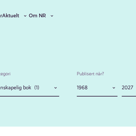
r
Aktuelt
Om NR
tegori
Publisert når?
nskapelig bok (1)
1968
2027