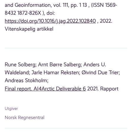
and Geoinformation, vol. 111, pp. 1 13 , (ISSN 1569-
8432 1872-826X ), doi:
https://doi.org/10.1016/j.jag.2022.102840
, 2022.
Vitenskapelig artikkel
Rune Solberg;
Arnt Børre Salberg;
Anders U.
Waldeland;
Jarle Hamar Reksten;
Øivind Due Trier;
Andreas Stokholm;
Final report. AI4Arctic Deliverable 6
2021. Rapport
Utgiver
Norsk Regnesentral