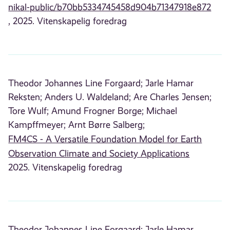
nikal-public/b70bb5334745458d904b71347918e872
, 2025. Vitenskapelig foredrag
Theodor Johannes Line Forgaard;
Jarle Hamar
Reksten;
Anders U. Waldeland;
Are Charles Jensen;
Tore Wulf;
Amund Frogner Borge;
Michael
Kampffmeyer;
Arnt Børre Salberg;
FM4CS - A Versatile Foundation Model for Earth
Observation Climate and Society Applications
2025. Vitenskapelig foredrag
Theodor Johannes Line Forgaard;
Jarle Hamar