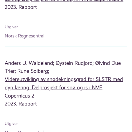
2023. Rapport
Utgiver
Norsk Regnesentral
Anders U. Waldeland;
Øystein Rudjord;
Øivind Due
Trier;
Rune Solberg;
Videreutvikling av snødekningsgrad for SLSTR med
dyp læring. Delprosjekt for snø og is i NVE
Copernicus 2
2023. Rapport
Utgiver