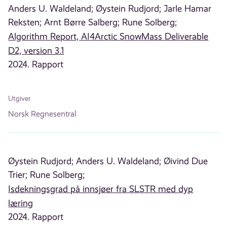
Anders U. Waldeland;
Øystein Rudjord;
Jarle Hamar
Reksten;
Arnt Børre Salberg;
Rune Solberg;
Algorithm Report, AI4Arctic SnowMass Deliverable
D2, version 3.1
2024. Rapport
Utgiver
Norsk Regnesentral
Øystein Rudjord;
Anders U. Waldeland;
Øivind Due
Trier;
Rune Solberg;
Isdekningsgrad på innsjøer fra SLSTR med dyp
læring
2024. Rapport