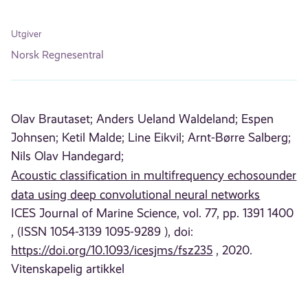
Utgiver
Norsk Regnesentral
Olav Brautaset;
Anders Ueland Waldeland;
Espen
Johnsen;
Ketil Malde;
Line Eikvil;
Arnt-Børre Salberg;
Nils Olav Handegard;
Acoustic classification in multifrequency echosounder
data using deep convolutional neural networks
ICES Journal of Marine Science, vol. 77, pp. 1391 1400
, (ISSN 1054-3139 1095-9289 ), doi:
https://doi.org/10.1093/icesjms/fsz235
, 2020.
Vitenskapelig artikkel