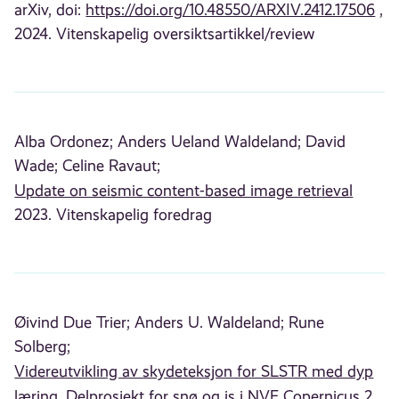
arXiv, doi:
https://doi.org/10.48550/ARXIV.2412.17506
,
2024. Vitenskapelig oversiktsartikkel/review
Alba Ordonez;
Anders Ueland Waldeland;
David
Wade;
Celine Ravaut;
Update on seismic content-based image retrieval
2023. Vitenskapelig foredrag
Øivind Due Trier;
Anders U. Waldeland;
Rune
Solberg;
Videreutvikling av skydeteksjon for SLSTR med dyp
læring. Delprosjekt for snø og is i NVE Copernicus 2