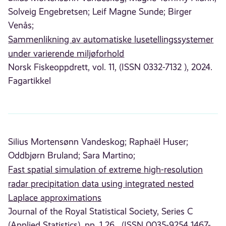
Solveig Engebretsen;
Leif Magne Sunde;
Birger
Venås;
Sammenlikning av automatiske lusetellingssystemer
under varierende miljøforhold
Norsk Fiskeoppdrett, vol. 11, (ISSN 0332-7132 ), 2024.
Fagartikkel
Silius Mortensønn Vandeskog;
Raphaël Huser;
Oddbjørn Bruland;
Sara Martino;
Fast spatial simulation of extreme high-resolution
radar precipitation data using integrated nested
Laplace approximations
Journal of the Royal Statistical Society, Series C
(Applied Statistics), pp. 1 26 , (ISSN 0035-9254 1467-