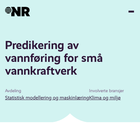
Hopp
til
hovedinnhold
Predikering av
vannføring for små
vannkraftverk
Avdeling
Involverte bransjer
Statistisk modellering og maskinlæring
Klima og miljø