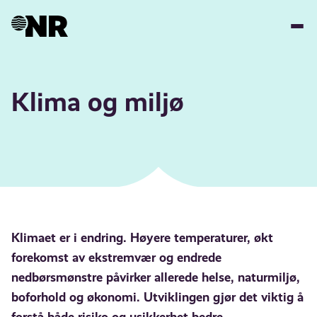
Hopp
til
hovedinnhold
Klima og miljø
Klimaet er i endring. Høyere temperaturer, økt
forekomst av ekstremvær og endrede
nedbørsmønstre påvirker allerede helse, naturmiljø,
boforhold og økonomi. Utviklingen gjør det viktig å
forstå både risiko og usikkerhet bedre.