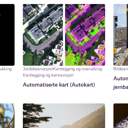
våking
Jordobservasjon
Kartlegging og overvåking
Bildean
Kartlegging og kartrevisjon
Autom
Automatiserte kart (Autokart)
jernb