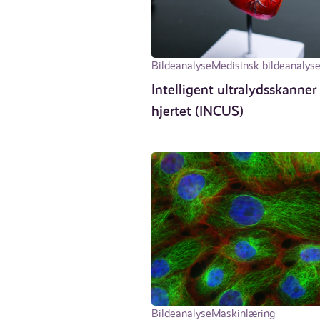
Bildeanalyse
Medisinsk bildeanalys
Intelligent ultralydsskanner 
hjertet (INCUS)
Bildeanalyse
Maskinlæring