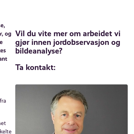
e,
Vil du vite mer om arbeidet vi
r, og
gjør innen jordobservasjon og
ne
bildeanalyse?
kes
ant
Ta kontakt:
fra
net
kelte