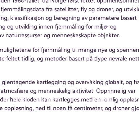
siden 1980-tallet, da Norge først rettet oppmerksomhe
 fjernmålingsdata fra satellitter, fly og droner, og utvikl
ing, klassifikasjon og beregning av parametere basert
ng og utvikling innen fjernmåling for miljø- og
 av naturressurser og menneskeskapte objekter.
et mulighetene for fjernmåling til mange nye og spenne
e feltet tidlig, og metoder basert på dype nevrale net
g gjentagende kartlegging og overvåking globalt, og ha
v, atmosfære og menneskelig aktivitet. Opprinnelig var
der hele kloden kan kartlegges med en romlig oppløs
 oppløsning, ned til noen få centimeter, og droner gjø