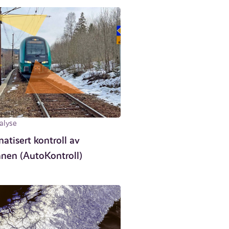
alyse
atisert kontroll av
anen (AutoKontroll)