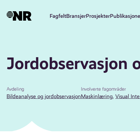
Hopp
til
Fagfelt
Bransjer
Prosjekter
Publikasjone
hovedinnhold
Jordobservasjon o
Avdeling
Involverte fagområder
Bildeanalyse og jordobservasjon
Maskinlæring
,
Visual Inte