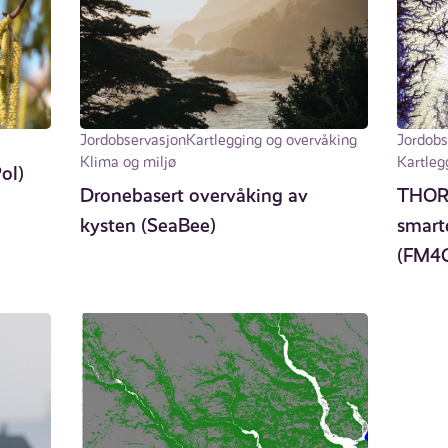
Jordobservasjon
Kartlegging og overvåking
Jordobs
Klima og miljø
Kartleg
ol)
Dronebasert overvåking av
THOR:
kysten (SeaBee)
smart
(FM4