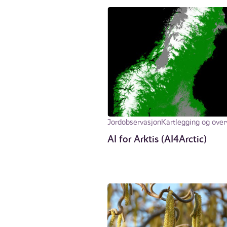
Jordobservasjon
Kartlegging og over
AI for Arktis (AI4Arctic)