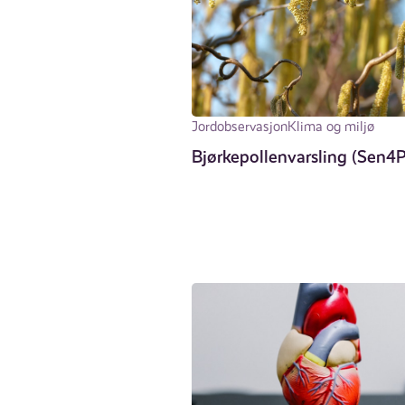
Jordobservasjon
Klima og miljø
Bjørkepollenvarsling (Sen4P