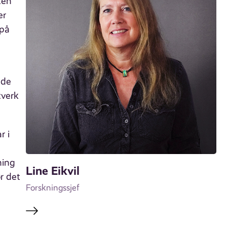
ten
er
 på
nde
tverk
r i
ning
Line Eikvil
r det
Forskningssjef