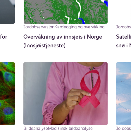
e
Jordobservasjon
Kartlegging og overvåking
Jordobs
for
Overvåkning av innsjøis i Norge
Satell
(Innsjøistjeneste)
snø i
Bildeanalyse
Medisinsk bildeanalyse
Jordobs