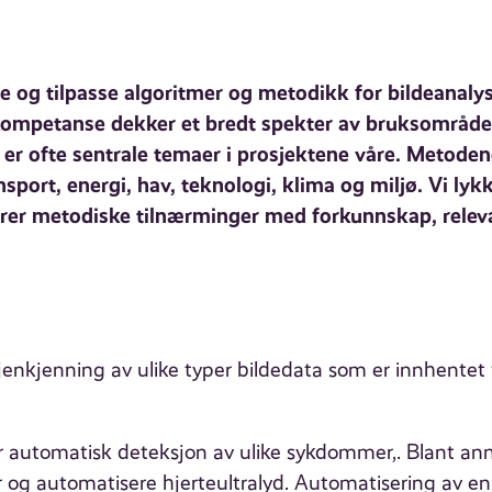
e og tilpasse algoritmer og metodikk for bildeanalys
kompetanse dekker et bredt spekter av bruksområde
 er ofte sentrale temaer i prosjektene våre. Metode
nsport, energi, hav, teknologi, klima og miljø. Vi lyk
rer metodiske tilnærminger med forkunnskap, relev
gjenkjenning av ulike typer bildedata som er innhentet 
or automatisk deteksjon av ulike sykdommer,. Blant an
 og automatisere hjerteultralyd. Automatisering av en