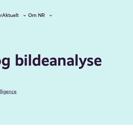
r
Aktuelt
Om NR
g bildeanalyse
lligence