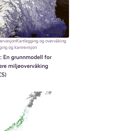
ervasjon
Kartlegging og overvåking
ging og kartrevisjon
 En grunnmodell for
ere miljøovervåking
CS)