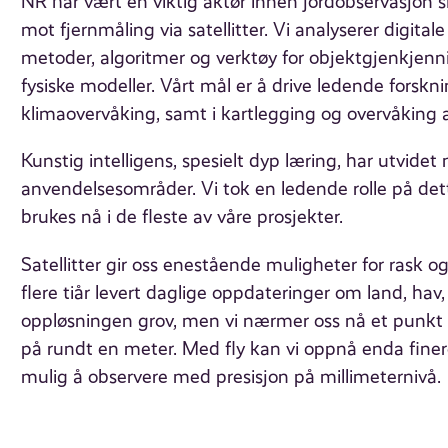
NR har vært en viktig aktør innen jordobservasjon 
mot fjernmåling via satellitter. Vi analyserer digitale
metoder, algoritmer og verktøy for objektgjenkjenn
fysiske modeller. Vårt mål er å drive ledende forskni
klimaovervåking, samt i kartlegging og overvåking
Kunstig intelligens, spesielt dyp læring, har utvid
anvendelsesområder. Vi tok en ledende rolle på dett
brukes nå i de fleste av våre prosjekter.
Satellitter gir oss enestående muligheter for rask o
flere tiår levert daglige oppdateringer om land, ha
oppløsningen grov, men vi nærmer oss nå et punkt 
på rundt en meter. Med fly kan vi oppnå enda finere
mulig å observere med presisjon på millimeternivå.